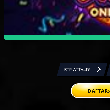
RTP ATTA4D!
›
DAFTAR