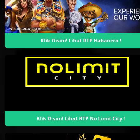
Klik Disini! Lihat RTP Habanero !
Klik Disini! Lihat RTP No Limit City !