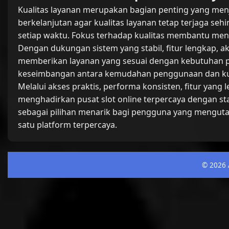
Kualitas layanan merupakan bagian penting yang men
berkelanjutan agar kualitas layanan tetap terjaga s
setiap waktu. Fokus terhadap kualitas membantu menci
Dengan dukungan sistem yang stabil, fitur lengkap, 
memberikan layanan yang sesuai dengan kebutuhan p
keseimbangan antara kemudahan penggunaan dan ku
Melalui akses praktis, performa konsisten, fitur yang
menghadirkan pusat slot online terpercaya dengan st
sebagai pilihan menarik bagi pengguna yang menguta
satu platform terpercaya.
© 2026 